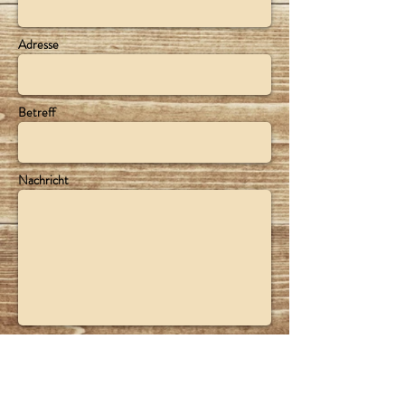
Adresse
Betreff
Nachricht
Senden
Sven Thomas
Schlehdornstraße 3